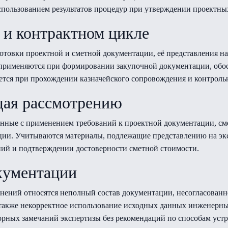
спользованием результатов процедур при утверждении проектны
 и контрактном цикле
отовки проектной и сметной документации, её представления на
я применяются при формировании закупочной документации, об
уется при прохождении казначейского сопровождения и контрол
щая рассмотрению
занные с применением требований к проектной документации, см
ии. Учитываются материалы, подлежащие представлению на эксп
ий и подтверждении достоверности сметной стоимости.
кументации
снений относятся неполный состав документации, несогласованн
 также некорректное использование исходных данных инженерн
рных замечаний экспертизы без рекомендаций по способам устр