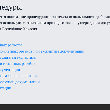
цедуры
ется понимание процедурного контекста использования требова
ния используются заказчиком при подготовке и утверждении док
и Республике Хакасия.
тных расчётов
ьно-счётных органов при экспертизе документации
зультатам экспертизы
и и сметных расчётов
окументации
етном финансировании
роектной документации
ентации